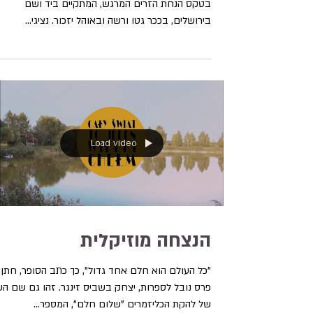
יום הזיכרון לשואה ולגבורה
את יום הזכרון לשואה ולגבורה אנו מציינים מידי שנה
בטקס הנחת הזרים המרגש, המתקיים ביד ושם
בירושלים, בככר גטו ורשה ובאוהל יזכור. נציגי...
Load video
הנצחה מוזיקלית