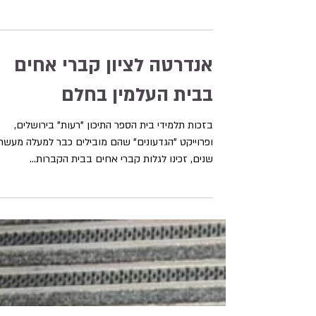
"כל העולם הוא חלם אחד גדול", כך כתב הסופר, חתן
פרס נובל לספרות, יצחק בשביס זינגר. זהו גם שם הש
של להקת הכליזמרים "שלום חלם", המספר...
אנדרטה לציון קברי אחים
בבית העלמין בחלם
בזכות תלמידי בית הספר התיכון "רעות" בירושלים,
ופרוייקט "הגדעונים" שהם מובילים כבר למעלה מעשר
שנים, זכינו לגלות קברי אחים בבית הקברות...