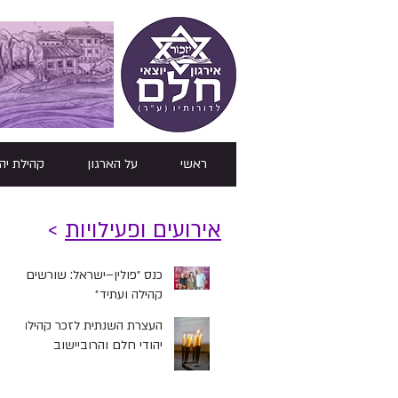
ראשי
על הארגון
קהילת יה
אירועים ופעילויות
>
כנס ״פולין–ישראל: שורשים,
קהילה ועתיד״
העצרת השנתית לזכר קהילות
יהודי חלם והרוביישוב