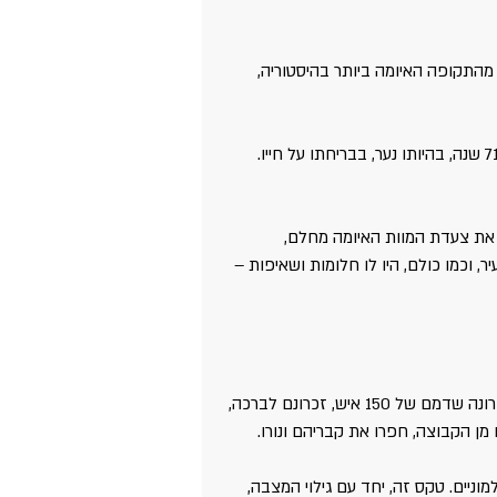
 מהתקופה האיומה ביותר בהיסטוריה, 
בהתרגשות עמוקה אני הולכת באותן הדרכים בהן הלך אבי לפני כמעט 71 שנה, בהיותו נער, בבריחתו על חייו. 
ד את צעדת המוות האיומה מחלם, 
צמבר, 1939. אבי היה אז גבר צעיר, וכמו כולם, היו לו חלומות ושאיפות – 
המקום הזה, בו אנו עומדים, הינו בו בזמן עצוב וקדוש. כאן התגלה לאחרונה שדמם של 150 איש, זכרונם לברכה, 
ו מן הקבוצה, חפרו את קבריהם ונורו.
מוניים. טקס זה, יחד עם גילוי המצבה, 