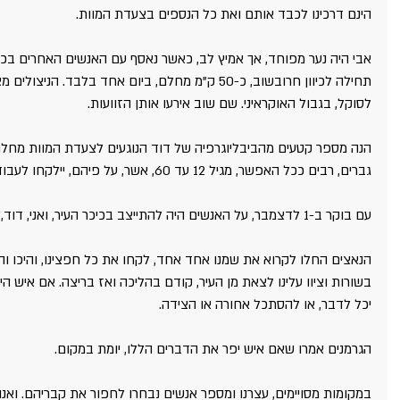
הינם דרכינו לכבד אותם ואת כל הנספים בצעדת המוות.
אבי היה נער מפוחד, אך אמיץ לב, כאשר נאסף עם האנשים האחרים בכיכ
תחילה לכיוון חרובשוב, כ-50 ק"מ מחלם, ביום אחד בלבד
לסוקל, בגבול האוקראיני. שם שוב אירעו אותן הזוועות.
הנה מספר קטעים מהביבליוגרפיה של דוד הנוגעים לצעדת המוות מחלם: "
גברים, רבים ככל האפשר, מגיל 12 עד 60, אשר, על פיהם, יילקחו לעבוד.
עם בוקר ב-1 לדצמבר, על האנשים היה להתייצב בכיכר העיר, ואני, דוד, מביניהם.
הנאצים החלו לקרוא את שמנו אחד אחד, לקחו את כל חפצינו, והיכו והר
בשורות וציוו עלינו לצאת מן העיר, קודם בהליכה ואז בריצה. אם איש ה
יכל לדבר, או להסתכל אחורה או הצידה.
הגרמנים אמרו שאם איש יפר את הדברים הללו, יומת במקום.
במקומות מסויימים, עצרנו ומספר אנשים נבחרו לחפור את קבריהם. ואנו,