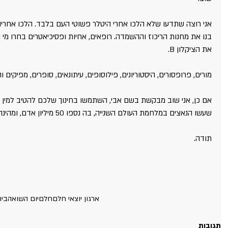
אני רוצה שתדעו שלא הלכו אחרי היטלר פשוטי העם בלבד. הלכו אחריו
בנו את מחנות הריכוז וההשמדה. רופאים, אחיות ופסיכיאטרים בחרו מי ה
את הציקלון B.
מורים, פרופסורים, היסטוריונים, פילוסופים, עיתונאים, סופרים, מפיקי
אם כן, אני שוב מבקשת בשם אבי, השתמשו בחינוך שלכם להטיב למין הא
שעשו הנאצים במלחמת העולם השנייה, בה נספו 50 מיליון אדם, ומהינהם שישה מיליון יהודים.
תודה.
ארגון יוצאי חלם
חלם
יום השואה
בית
תגובות