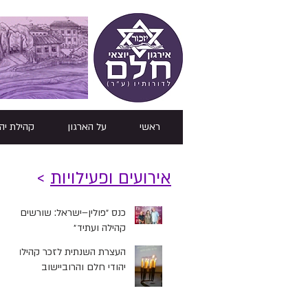
ראשי
על הארגון
קהילת יה
אירועים ופעילויות
>
כנס ״פולין–ישראל: שורשים,
קהילה ועתיד״
העצרת השנתית לזכר קהילות
יהודי חלם והרוביישוב