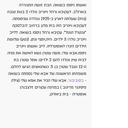
ואשתו ניספו בשואה. הבת זושה התגוררה 
בארה"ב. לעקיבא ורחל ויינריב נולדו 2 בנות טובה 
(גניה) שעלתה לארץ ב-1925 וגולדה שניספתה. 
לעקיבא ויינריב היה בית מלון ברחוב לובלסקה 
"צנטרל הוטל". עקיבא ורחל ניספו בשואה. ללייב 
ויינריב נולדו 3 ילדים. חיה,יוסף ונתן. (נטע) שלושת 
הילדים היגרו לאוסטרליה. לייב ואשתו ויינריב 
ניספו.אבא שלי, משה שטרן נשא לאישה את מניה 
לבית שיין ונולדו להם 2 ילדים: אתל שטרן בת 
ה-12 וטבל שטרן בן 5. כשהנאצים הגיעו לחלם. 
משפחתו הראשונה של אבא שלי נספתה בשואה 
- 
בסוביבור
. אבא שלי הכיר את אמא שלי (צילה 
פיסינגר מדינוב ) במחנה עקורים זלצבורג 
אוסטריה - בית ביאליק.