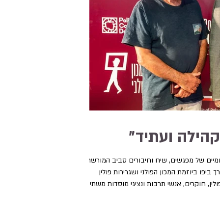
קהילה ועתיד״
יומיים של מפגשים, שיח וחיבורים סביב המורשת
ביפו ביוזמת המכון הפולני ושגרירות פולין
ין, חוקרים, אנשי תרבות ונציגי מוסדות משתי
 ״זיכרון חי: מנהיגות קהילתית ושיתופי פעולה”,
רים עם