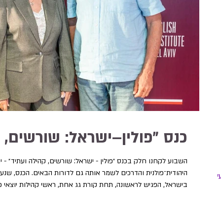
כנס ״פולין–ישראל: שורשים, 
השבוע לקחנו חלק בכנס ״פולין - ישראל: שורשים, קהילה ועתיד״ - 
היהודית־פולנית והדרכים לשמר אותה גם לדורות הבאים. הכנס, שנערך 
יר
בישראל, הפגיש לראשונה, תחת קורת גג אחת, ראשי קהילות יוצאי פול
המדינות. במסגרת הכנס השתתפה יו״ר הארגון, עו״ד שלומית בק, בפאנל
שעסק ביוזמות לשימור קהילות, בהמשכיות בין־דורית ובחיזוק הקש